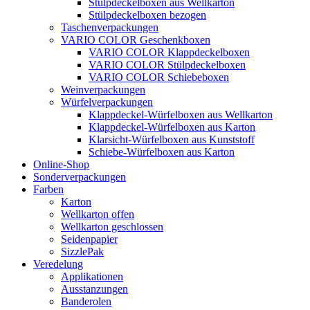
Stülpdeckelboxen aus Wellkarton
Stülpdeckelboxen bezogen
Taschenverpackungen
VARIO COLOR Geschenkboxen
VARIO COLOR Klappdeckelboxen
VARIO COLOR Stülpdeckelboxen
VARIO COLOR Schiebeboxen
Weinverpackungen
Würfelverpackungen
Klappdeckel-Würfelboxen aus Wellkarton
Klappdeckel-Würfelboxen aus Karton
Klarsicht-Würfelboxen aus Kunststoff
Schiebe-Würfelboxen aus Karton
Online-Shop
Sonderverpackungen
Farben
Karton
Wellkarton offen
Wellkarton geschlossen
Seidenpapier
SizzlePak
Veredelung
Applikationen
Ausstanzungen
Banderolen