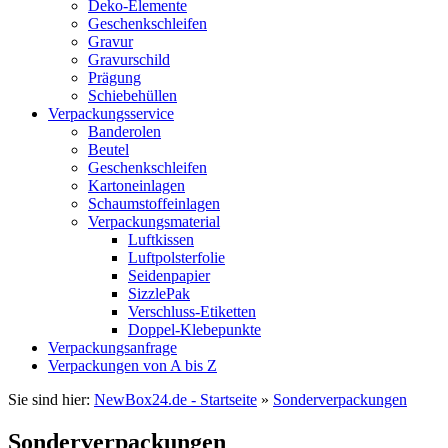
Deko-Elemente
Geschenkschleifen
Gravur
Gravurschild
Prägung
Schiebehüllen
Verpackungsservice
Banderolen
Beutel
Geschenkschleifen
Kartoneinlagen
Schaumstoffeinlagen
Verpackungsmaterial
Luftkissen
Luftpolsterfolie
Seidenpapier
SizzlePak
Verschluss-Etiketten
Doppel-Klebepunkte
Verpackungsanfrage
Verpackungen von A bis Z
Sie sind hier:
NewBox24.de - Startseite
»
Sonderverpackungen
Sonderverpackungen