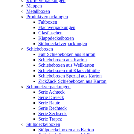
Kofferverpackungen
Mappen
Metallboxen
Produktverpackungen
Faltboxen
Flachverpackungen
Glasflaschen
Klappdeckelboxen
Stülpdeckelverpackungen
Schiebeboxen
Falt-Schiebeboxen aus Karton
Schiebeboxen aus Karton
Schiebeboxen aus Wellkarton
Schiebeboxen mit Klarsichthülle
Schiebeboxen Spezial aus Karton
ZickZack-Schiebeboxen aus Karton
Schmuckverpackungen
Serie Achteck
Serie Dreieck
Serie Raute
Serie Rechteck
Serie Sechseck
Serie Trapez
Stülpdeckelboxen
Stülpdeckelboxen aus Karton