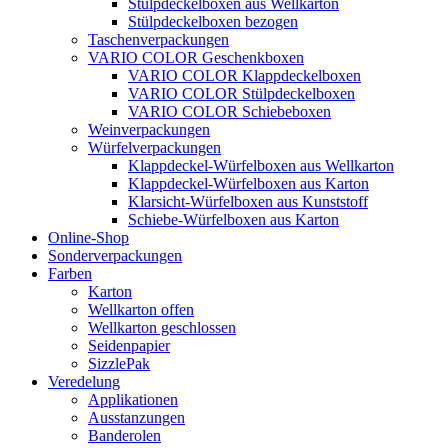
Stülpdeckelboxen aus Wellkarton
Stülpdeckelboxen bezogen
Taschenverpackungen
VARIO COLOR Geschenkboxen
VARIO COLOR Klappdeckelboxen
VARIO COLOR Stülpdeckelboxen
VARIO COLOR Schiebeboxen
Weinverpackungen
Würfelverpackungen
Klappdeckel-Würfelboxen aus Wellkarton
Klappdeckel-Würfelboxen aus Karton
Klarsicht-Würfelboxen aus Kunststoff
Schiebe-Würfelboxen aus Karton
Online-Shop
Sonderverpackungen
Farben
Karton
Wellkarton offen
Wellkarton geschlossen
Seidenpapier
SizzlePak
Veredelung
Applikationen
Ausstanzungen
Banderolen