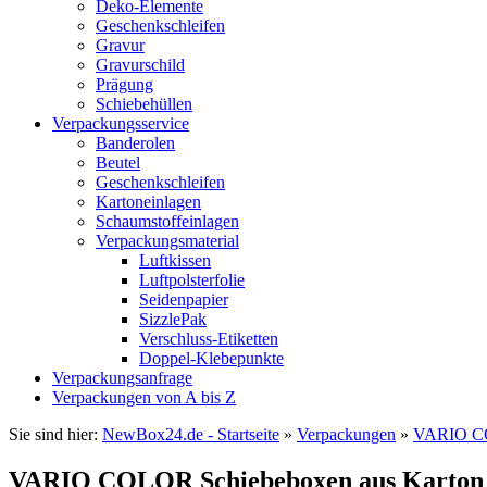
Deko-Elemente
Geschenkschleifen
Gravur
Gravurschild
Prägung
Schiebehüllen
Verpackungsservice
Banderolen
Beutel
Geschenkschleifen
Kartoneinlagen
Schaumstoffeinlagen
Verpackungsmaterial
Luftkissen
Luftpolsterfolie
Seidenpapier
SizzlePak
Verschluss-Etiketten
Doppel-Klebepunkte
Verpackungsanfrage
Verpackungen von A bis Z
Sie sind hier:
NewBox24.de - Startseite
»
Verpackungen
»
VARIO C
VARIO COLOR Schiebeboxen aus Karton