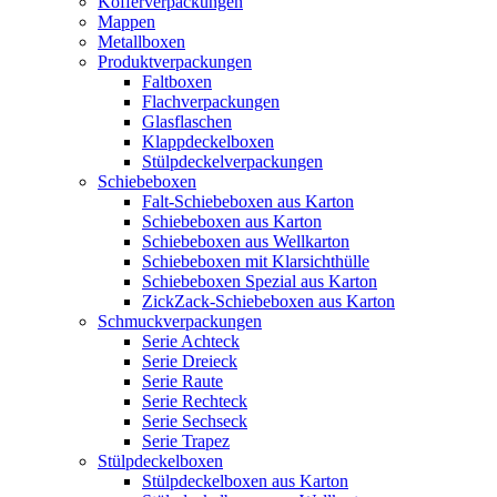
Kofferverpackungen
Mappen
Metallboxen
Produktverpackungen
Faltboxen
Flachverpackungen
Glasflaschen
Klappdeckelboxen
Stülpdeckelverpackungen
Schiebeboxen
Falt-Schiebeboxen aus Karton
Schiebeboxen aus Karton
Schiebeboxen aus Wellkarton
Schiebeboxen mit Klarsichthülle
Schiebeboxen Spezial aus Karton
ZickZack-Schiebeboxen aus Karton
Schmuckverpackungen
Serie Achteck
Serie Dreieck
Serie Raute
Serie Rechteck
Serie Sechseck
Serie Trapez
Stülpdeckelboxen
Stülpdeckelboxen aus Karton