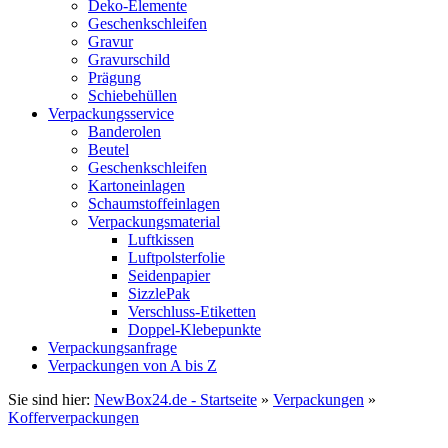
Deko-Elemente
Geschenkschleifen
Gravur
Gravurschild
Prägung
Schiebehüllen
Verpackungsservice
Banderolen
Beutel
Geschenkschleifen
Kartoneinlagen
Schaumstoffeinlagen
Verpackungsmaterial
Luftkissen
Luftpolsterfolie
Seidenpapier
SizzlePak
Verschluss-Etiketten
Doppel-Klebepunkte
Verpackungsanfrage
Verpackungen von A bis Z
Sie sind hier:
NewBox24.de - Startseite
»
Verpackungen
»
Kofferverpackungen