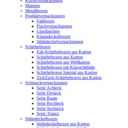
Kofferverpackungen
Mappen
Metallboxen
Produktverpackungen
Faltboxen
Flachverpackungen
Glasflaschen
Klappdeckelboxen
Stülpdeckelverpackungen
Schiebeboxen
Falt-Schiebeboxen aus Karton
Schiebeboxen aus Karton
Schiebeboxen aus Wellkarton
Schiebeboxen mit Klarsichthülle
Schiebeboxen Spezial aus Karton
ZickZack-Schiebeboxen aus Karton
Schmuckverpackungen
Serie Achteck
Serie Dreieck
Serie Raute
Serie Rechteck
Serie Sechseck
Serie Trapez
Stülpdeckelboxen
Stülpdeckelboxen aus Karton