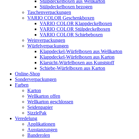
Stülpdeckelboxen aus Wellkarton
Stülpdeckelboxen bezogen
Taschenverpackungen
VARIO COLOR Geschenkboxen
VARIO COLOR Klappdeckelboxen
VARIO COLOR Stülpdeckelboxen
VARIO COLOR Schiebeboxen
Weinverpackungen
Würfelverpackungen
Klappdeckel-Würfelboxen aus Wellkarton
Klappdeckel-Würfelboxen aus Karton
Klarsicht-Würfelboxen aus Kunststoff
Schiebe-Würfelboxen aus Karton
Online-Shop
Sonderverpackungen
Farben
Karton
Wellkarton offen
Wellkarton geschlossen
Seidenpapier
SizzlePak
Veredelung
Applikationen
Ausstanzungen
Banderolen