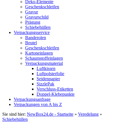
Deko-Elemente
Geschenkschleifen
Gravur
Gravurschild
Prägung
Schiebehüllen
Verpackungsservice
Banderolen
Beutel
Geschenkschleifen
Kartoneinlagen
Schaumstoffeinlagen
Verpackungsmaterial
Luftkissen
Luftpolsterfolie
Seidenpapier
SizzlePak
Verschluss-Etiketten
Doppel-Klebepunkte
Verpackungsanfrage
Verpackungen von A bis Z
Sie sind hier:
NewBox24.de - Startseite
»
Veredelung
»
Schiebehüllen