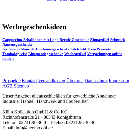
Werbegeschenkideen
Cappuccino-Schablonen mit Logo
Berufe Geschenke
Zinnartikel
Schmuck
Namensgeschenke
Kaffeeschablone.de
Jubiläumsgeschenke
Edelstahl
TreuePräsente
Tombolapreise
Blutspendegeschenke
Werbeartikel
Verpackungen online
kaufen
Prospekte
Kontakt
Versandkosten
Über uns
Datenschutz
Impressum
AGB
Sitemap
Unser Angebot gilt ausschließlich für gewerbliche Abnehmer,
Industrie, Handel, Handwerk und Freiberufler.
Kühn Kollektion GmbH & Co KG
Richthofenstraße 21 - 86343 Königsbrunn
Telefon: 08231.96 36 0 - Telefax: 08231.96 36 36
Email: info@newbox24.de