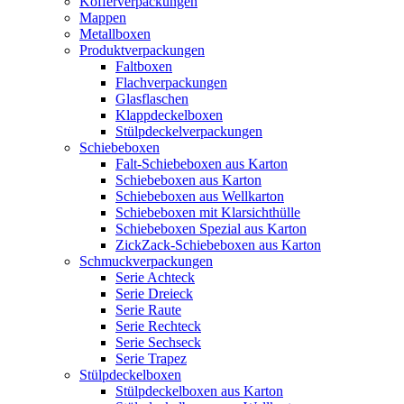
Kofferverpackungen
Mappen
Metallboxen
Produktverpackungen
Faltboxen
Flachverpackungen
Glasflaschen
Klappdeckelboxen
Stülpdeckelverpackungen
Schiebeboxen
Falt-Schiebeboxen aus Karton
Schiebeboxen aus Karton
Schiebeboxen aus Wellkarton
Schiebeboxen mit Klarsichthülle
Schiebeboxen Spezial aus Karton
ZickZack-Schiebeboxen aus Karton
Schmuckverpackungen
Serie Achteck
Serie Dreieck
Serie Raute
Serie Rechteck
Serie Sechseck
Serie Trapez
Stülpdeckelboxen
Stülpdeckelboxen aus Karton