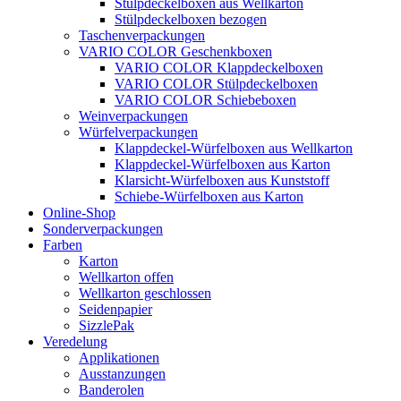
Stülpdeckelboxen aus Wellkarton
Stülpdeckelboxen bezogen
Taschenverpackungen
VARIO COLOR Geschenkboxen
VARIO COLOR Klappdeckelboxen
VARIO COLOR Stülpdeckelboxen
VARIO COLOR Schiebeboxen
Weinverpackungen
Würfelverpackungen
Klappdeckel-Würfelboxen aus Wellkarton
Klappdeckel-Würfelboxen aus Karton
Klarsicht-Würfelboxen aus Kunststoff
Schiebe-Würfelboxen aus Karton
Online-Shop
Sonderverpackungen
Farben
Karton
Wellkarton offen
Wellkarton geschlossen
Seidenpapier
SizzlePak
Veredelung
Applikationen
Ausstanzungen
Banderolen