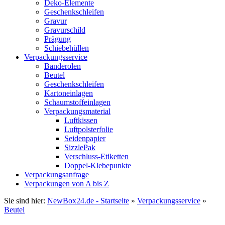
Deko-Elemente
Geschenkschleifen
Gravur
Gravurschild
Prägung
Schiebehüllen
Verpackungsservice
Banderolen
Beutel
Geschenkschleifen
Kartoneinlagen
Schaumstoffeinlagen
Verpackungsmaterial
Luftkissen
Luftpolsterfolie
Seidenpapier
SizzlePak
Verschluss-Etiketten
Doppel-Klebepunkte
Verpackungsanfrage
Verpackungen von A bis Z
Sie sind hier:
NewBox24.de - Startseite
»
Verpackungsservice
»
Beutel