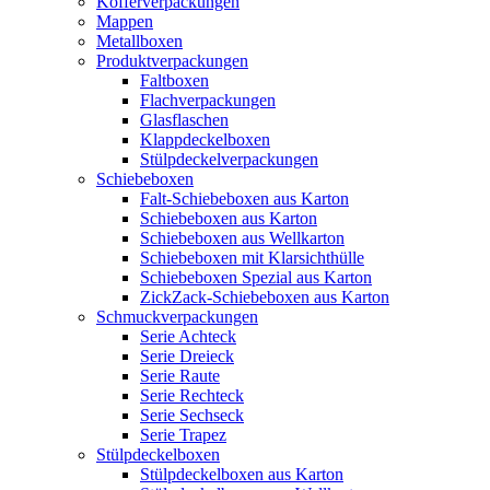
Kofferverpackungen
Mappen
Metallboxen
Produktverpackungen
Faltboxen
Flachverpackungen
Glasflaschen
Klappdeckelboxen
Stülpdeckelverpackungen
Schiebeboxen
Falt-Schiebeboxen aus Karton
Schiebeboxen aus Karton
Schiebeboxen aus Wellkarton
Schiebeboxen mit Klarsichthülle
Schiebeboxen Spezial aus Karton
ZickZack-Schiebeboxen aus Karton
Schmuckverpackungen
Serie Achteck
Serie Dreieck
Serie Raute
Serie Rechteck
Serie Sechseck
Serie Trapez
Stülpdeckelboxen
Stülpdeckelboxen aus Karton