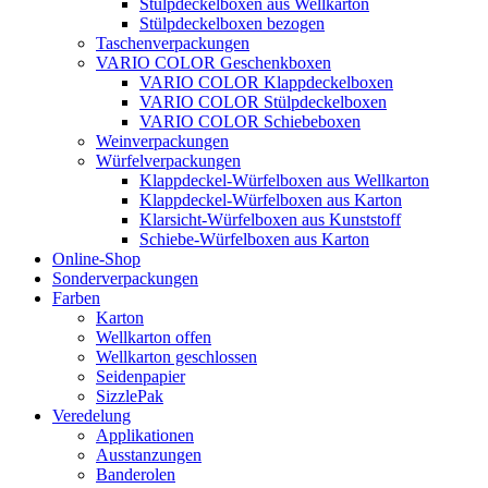
Stülpdeckelboxen aus Wellkarton
Stülpdeckelboxen bezogen
Taschenverpackungen
VARIO COLOR Geschenkboxen
VARIO COLOR Klappdeckelboxen
VARIO COLOR Stülpdeckelboxen
VARIO COLOR Schiebeboxen
Weinverpackungen
Würfelverpackungen
Klappdeckel-Würfelboxen aus Wellkarton
Klappdeckel-Würfelboxen aus Karton
Klarsicht-Würfelboxen aus Kunststoff
Schiebe-Würfelboxen aus Karton
Online-Shop
Sonderverpackungen
Farben
Karton
Wellkarton offen
Wellkarton geschlossen
Seidenpapier
SizzlePak
Veredelung
Applikationen
Ausstanzungen
Banderolen