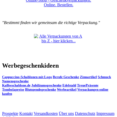
"Bestimmt finden wir gemeinsam die richtige Verpackung."
Werbegeschenkideen
Cappuccino-Schablonen mit Logo
Berufe Geschenke
Zinnartikel
Schmuck
Namensgeschenke
Kaffeeschablone.de
Jubiläumsgeschenke
Edelstahl
TreuePräsente
Tombolapreise
Blutspendegeschenke
Werbeartikel
Verpackungen online
kaufen
Prospekte
Kontakt
Versandkosten
Über uns
Datenschutz
Impressum