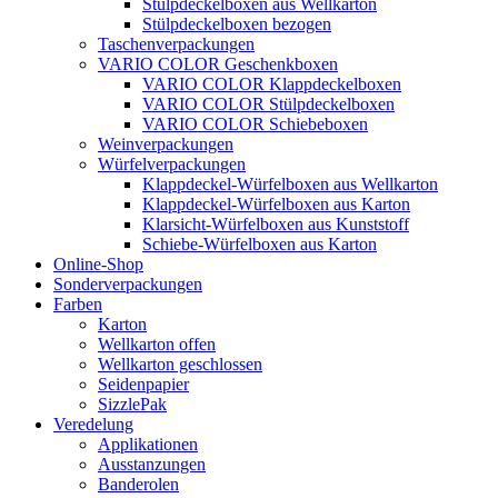
Stülpdeckelboxen aus Wellkarton
Stülpdeckelboxen bezogen
Taschenverpackungen
VARIO COLOR Geschenkboxen
VARIO COLOR Klappdeckelboxen
VARIO COLOR Stülpdeckelboxen
VARIO COLOR Schiebeboxen
Weinverpackungen
Würfelverpackungen
Klappdeckel-Würfelboxen aus Wellkarton
Klappdeckel-Würfelboxen aus Karton
Klarsicht-Würfelboxen aus Kunststoff
Schiebe-Würfelboxen aus Karton
Online-Shop
Sonderverpackungen
Farben
Karton
Wellkarton offen
Wellkarton geschlossen
Seidenpapier
SizzlePak
Veredelung
Applikationen
Ausstanzungen
Banderolen