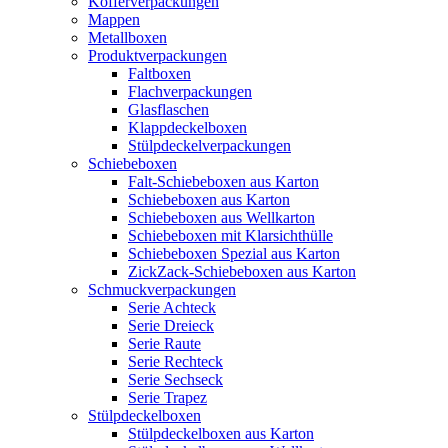
Kofferverpackungen
Mappen
Metallboxen
Produktverpackungen
Faltboxen
Flachverpackungen
Glasflaschen
Klappdeckelboxen
Stülpdeckelverpackungen
Schiebeboxen
Falt-Schiebeboxen aus Karton
Schiebeboxen aus Karton
Schiebeboxen aus Wellkarton
Schiebeboxen mit Klarsichthülle
Schiebeboxen Spezial aus Karton
ZickZack-Schiebeboxen aus Karton
Schmuckverpackungen
Serie Achteck
Serie Dreieck
Serie Raute
Serie Rechteck
Serie Sechseck
Serie Trapez
Stülpdeckelboxen
Stülpdeckelboxen aus Karton