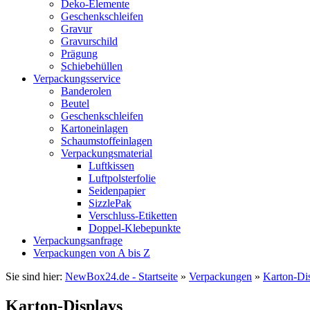
Deko-Elemente
Geschenkschleifen
Gravur
Gravurschild
Prägung
Schiebehüllen
Verpackungsservice
Banderolen
Beutel
Geschenkschleifen
Kartoneinlagen
Schaumstoffeinlagen
Verpackungsmaterial
Luftkissen
Luftpolsterfolie
Seidenpapier
SizzlePak
Verschluss-Etiketten
Doppel-Klebepunkte
Verpackungsanfrage
Verpackungen von A bis Z
Sie sind hier:
NewBox24.de - Startseite
»
Verpackungen
»
Karton-Di
Karton-Displays